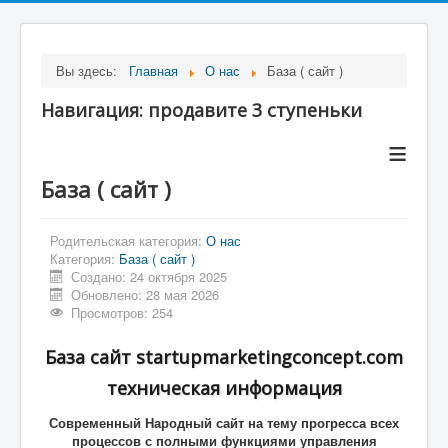
Вы здесь:
Главная
О нас
База ( сайт )
Навигация: продавите 3 ступеньки
≡
База ( сайт )
Родительская категория:
О нас
Категория:
База ( сайт )
Создано: 24 октября 2025
Обновлено: 28 мая 2026
Просмотров: 254
База сайт startupmarketingconcept.com
техническая информация
Современный Народный сайт на тему прогресса всех
процессов с полными функциями управления